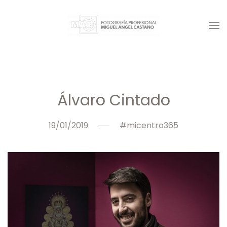
Skip
to
main
content
Álvaro Cintado
19/01/2019
#micentro365