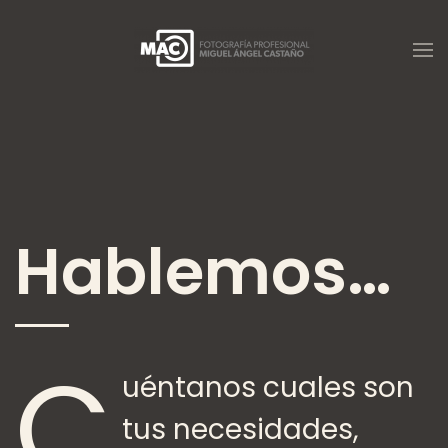
Skip
to
main
content
Hablemos…
C
uéntanos cuales son
tus necesidades,