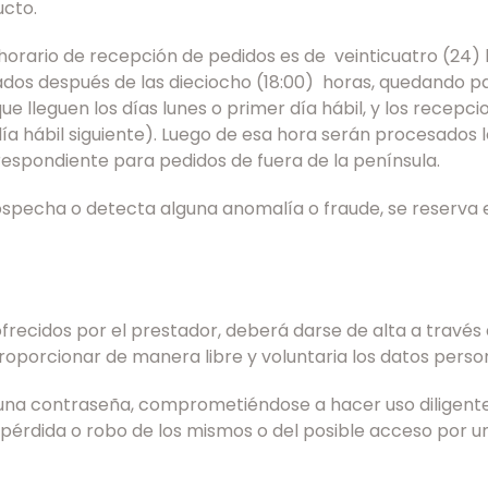
ucto.
horario de recepción de pedidos es de veinticuatro (24) 
ados después de las dieciocho (18:00) horas, quedando par
e lleguen los días lunes o primer día hábil, y los recepci
 hábil siguiente). Luego de esa hora serán procesados los
respondiente para pedidos de fuera de la península.
specha o detecta alguna anomalía o fraude, se reserva e
frecidos por el prestador, deberá darse de alta a través 
proporcionar de manera libre y voluntaria los datos perso
 una contraseña, comprometiéndose a hacer uso diligente 
pérdida o robo de los mismos o del posible acceso por un