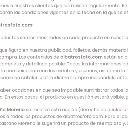
os a nuestros clientes que las revisen regularmente. En
icarán las condiciones vigentes en la fecha en la que se e
atrosfoto.com:
productos son los mostrados en cada producto en nuestr
ue figura en nuestra publicidad, folletos, demás material 
a compra. Los contenidos de
albatrosfoto.com
están en c
 completa y detallada posible. Todas las informaciones c
a comunicación con los clientes y usuarios, así como la f
e hacerse en catalán u otro idioma siempre indicándolo ante
ber ocasiones en que sea imposible suministrar todos l
 En estos casos, el producto en cuestión estará visible,
año Moreno
se reserva esta acción (derecho de anulació
os a todos los productos de albatrosfoto.com. Para el cas
 Castaño Moreno le sugerirá un producto de reemplazo y, s