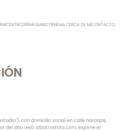
#MICENTRO365
MI DIARIO
TIENDA
A CERCA DE MI
CONTACTO
CIÓN
tador), con domicilio social en calle naranjas,
lar del sitio web albatrosfoto.com, expone el