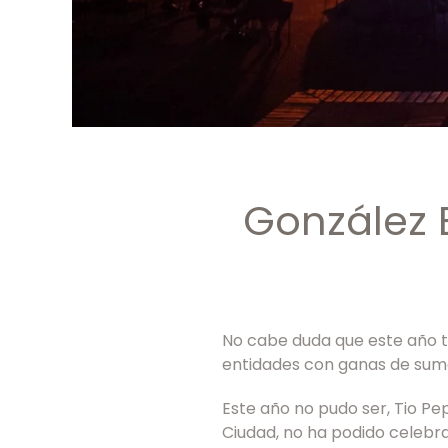
González 
No cabe duda que este año to
entidades con ganas de sumar
Este año no pudo ser, Tio Pep
Ciudad, no ha podido celebra