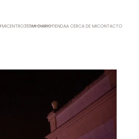
#MICENTRO365
MI DIARIO
TIENDA
A CERCA DE MI
CONTACTO