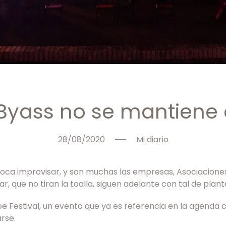
Byass no se mantiene
28/08/2020
Mi diario
ca improvisar, y son muchas las empresas, Asociaciones, 
, que no tiran la toalla, siguen adelante con tal de plant
e Festival, un evento que ya es referencia en la agenda cu
rse.