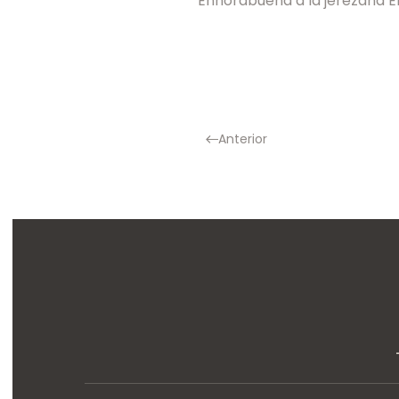
Enhorabuena a la jerezana 
Anterior