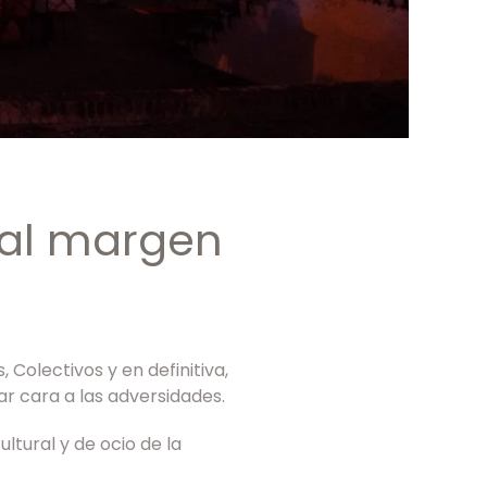
 al margen
Colectivos y en definitiva,
ar cara a las adversidades.
ltural y de ocio de la