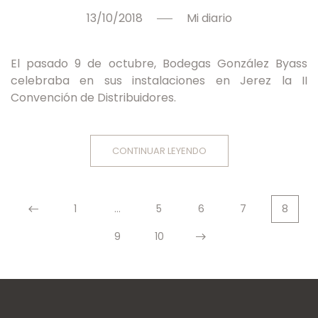
13/10/2018
Mi diario
El pasado 9 de octubre, Bodegas González Byass
celebraba en sus instalaciones en Jerez la II
Convención de Distribuidores.
CONTINUAR LEYENDO
1
…
5
6
7
8
9
10