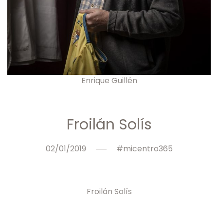
Enrique Guillén
Froilán Solís
02/01/2019
#micentro365
Froilán Solís