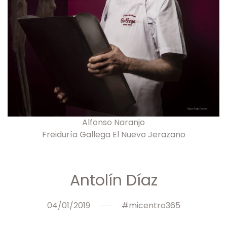
Alfonso Naranjo
Freiduría Gallega El Nuevo Jerazano
Antolín Díaz
04/01/2019
#micentro365