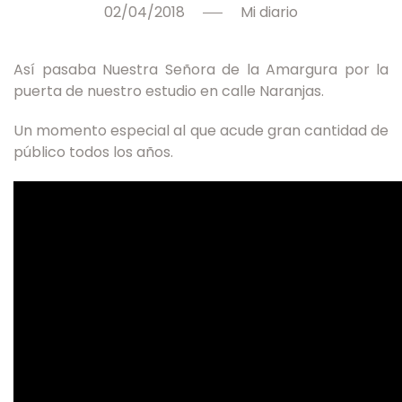
02/04/2018
Mi diario
Así pasaba Nuestra Señora de la Amargura por la
puerta de nuestro estudio en calle Naranjas.
Un momento especial al que acude gran cantidad de
público todos los años.