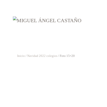
Skip
to
main
content
Inicio
/
Navidad 2022 colegios
/ Foto 15×20