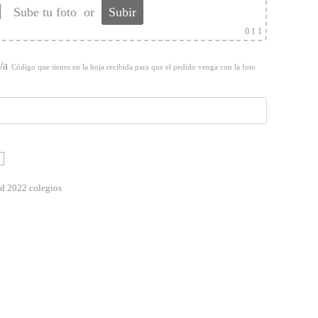
Sube tu foto
or
Subir
0
1 1
/a
Código que tienes en la hoja recibida para que el pedido venga con la foto
d 2022 colegios