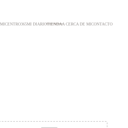
#MICENTRO365
MI DIARIO
TIENDA
A CERCA DE MI
CONTACTO