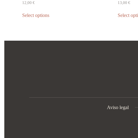
12,00
€
13,00
€
Select options
Select opt
Aviso legal