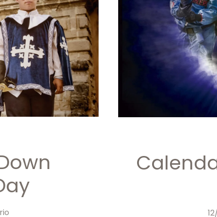
 Down
Calenda
Day
rio
12