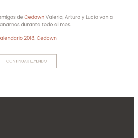
 amigos de
Cedown
Valeria, Arturo y Lucía van a
ñarnos durante todo el mes.
alendario 2018
,
Cedown
CONTINUAR LEYENDO