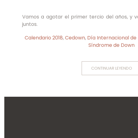
Vamos a agotar el primer tercio del años, y 
juntos.
Calendario 2018
,
Cedown
,
Día Internacional de 
Síndrome de Down
CONTINUAR LEYENDO