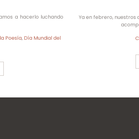
vamos a hacerlo luchando
Ya en febrero, nuestros
acompa
la Poesía
,
Día Mundial del
C