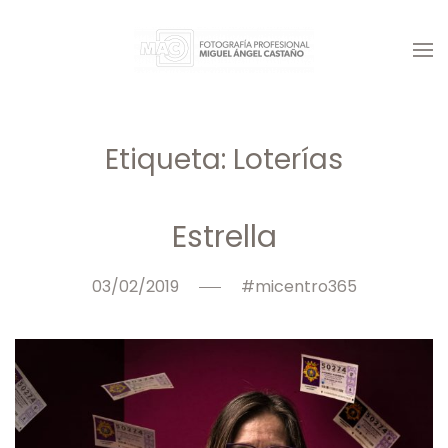
Skip
to
main
content
Etiqueta:
Loterías
Estrella
03/02/2019
#micentro365