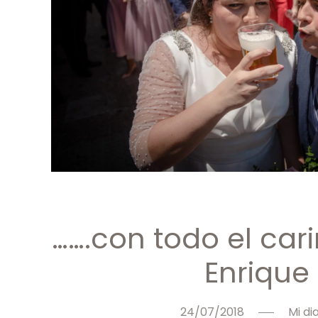
…….con todo el car
Enrique
24/07/2018
Mi di