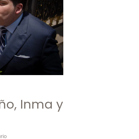
iño, Inma y
ario