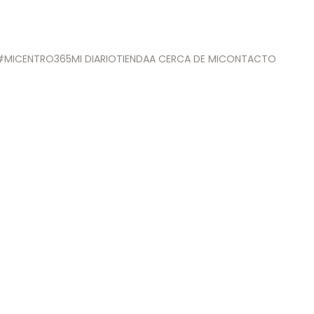
#MICENTRO365
MI DIARIO
TIENDA
A CERCA DE MI
CONTACTO