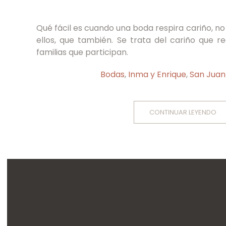
Qué fácil es cuando una boda respira cariño, no 
ellos, que también. Se trata del cariño que r
familias que participan.
Bodas
,
Inma y Enrique
,
San Juan
CONTINUAR LEYENDO